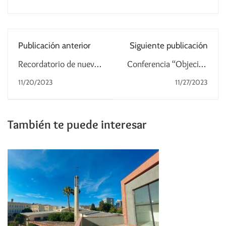
Publicación anterior
Siguiente publicación
Recordatorio de nueva
Conferencia “Objeción
edición del Reloj de la
de conciencia.
11/20/2023
11/27/2023
Familia
Problemas actuales
entre conciencia y ley”
También te puede interesar